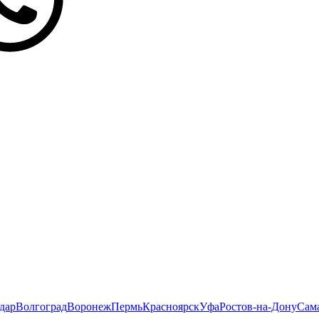
дар
Волгоград
Воронеж
Пермь
Красноярск
Уфа
Ростов-на-Дону
Сам