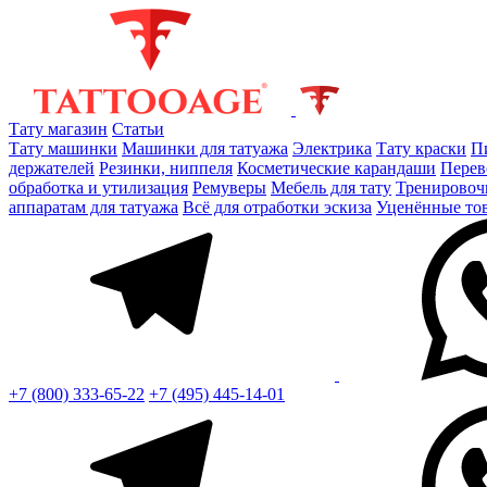
Тату магазин
Статьи
Тату машинки
Машинки для татуажа
Электрика
Тату краски
П
держателей
Резинки, ниппеля
Косметические карандаши
Перев
обработка и утилизация
Ремуверы
Мебель для тату
Тренировоч
аппаратам для татуажа
Всё для отработки эскиза
Уценённые то
+7 (800) 333-65-22
+7 (495) 445-14-01