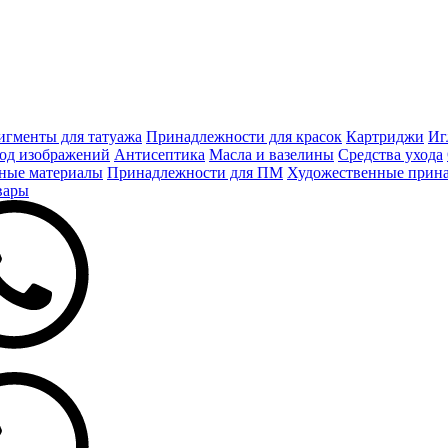
игменты для татуажа
Принадлежности для красок
Картриджи
Иг
од изображений
Антисептика
Масла и вазелины
Средства ухода
ные материалы
Принадлежности для ПМ
Художественные прин
вары