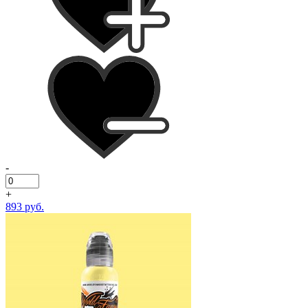
-
+
893 руб.