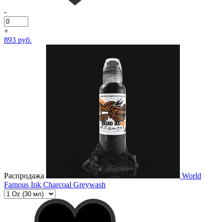
-
+
893 руб.
Распродажа
World
Famous Ink Charcoal Greywash