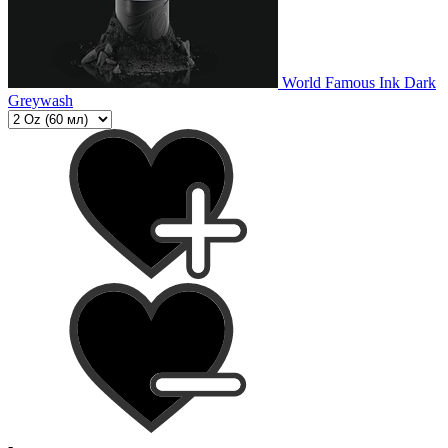
World Famous Ink Dark
Greywash
-