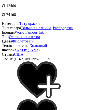
CI 12466
CI 74160
Категория
Тату краски
Тип товара
Только в наличии
,
Распродажа
Бренды
World Famous Ink
Тип
Основная палитра
Цвета
Фиолетовый
Теплота оттенка
Холодный
Фасовка
1/2 Oz (15 мл)
Страна
США