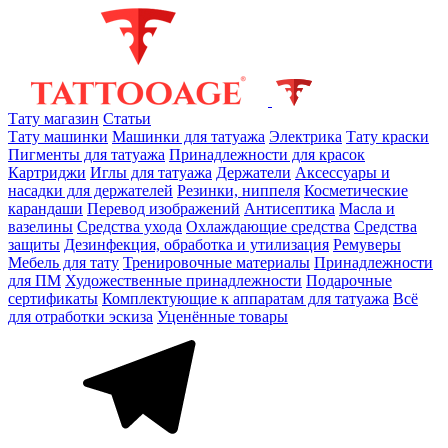
Тату магазин
Статьи
Тату машинки
Машинки для татуажа
Электрика
Тату краски
Пигменты для татуажа
Принадлежности для красок
Картриджи
Иглы для татуажа
Держатели
Аксессуары и
насадки для держателей
Резинки, ниппеля
Косметические
карандаши
Перевод изображений
Антисептика
Масла и
вазелины
Средства ухода
Охлаждающие средства
Средства
защиты
Дезинфекция, обработка и утилизация
Ремуверы
Мебель для тату
Тренировочные материалы
Принадлежности
для ПМ
Художественные принадлежности
Подарочные
сертификаты
Комплектующие к аппаратам для татуажа
Всё
для отработки эскиза
Уценённые товары