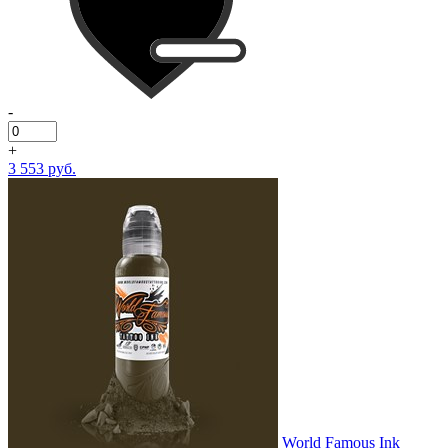
-
+
3 553 руб.
World Famous Ink