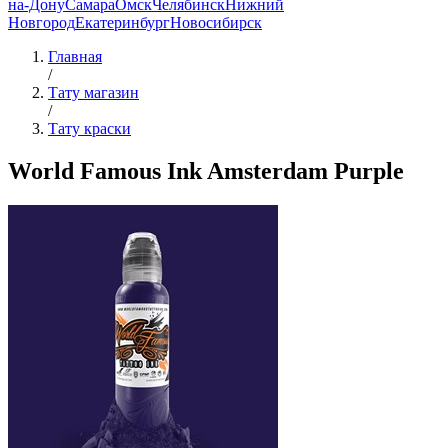
на-Дону
Самара
Омск
Челябинск
Нижний
Новгород
Екатеринбург
Новосибирск
Главная
/
Тату магазин
/
Тату краски
World Famous Ink Amsterdam Purple