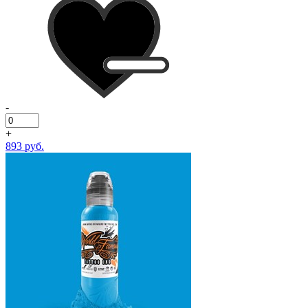
-
+
893 руб.