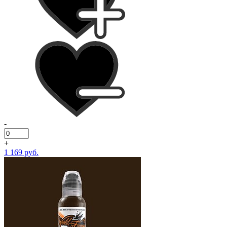
-
+
1 169 руб.