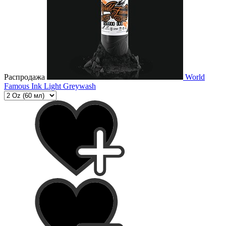
Распродажа
World
Famous Ink Light Greywash