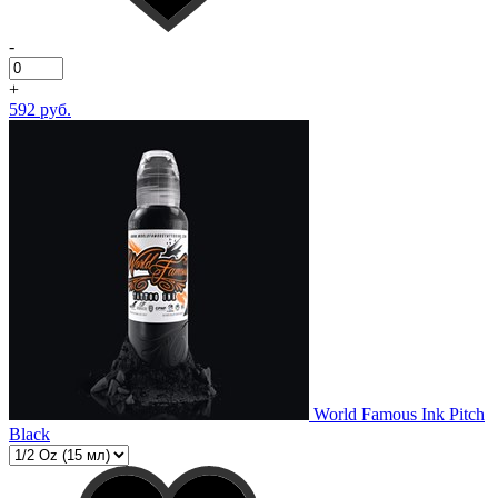
-
+
592 руб.
World Famous Ink Pitch
Black