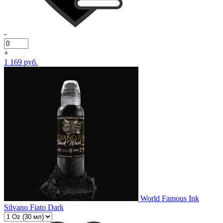
-
+
1 169 руб.
World Famous Ink
Silvano Fiato Dark