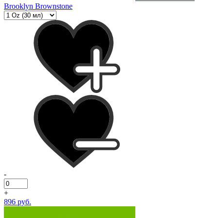
Brooklyn Brownstone
-
+
896 руб.