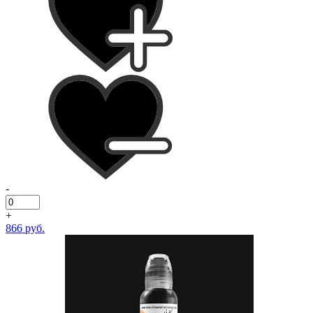
-
+
866 руб.