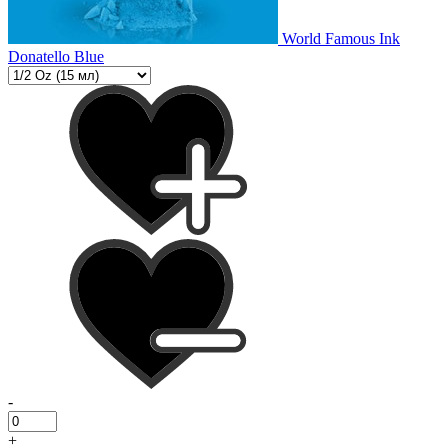
World Famous Ink
Donatello Blue
-
+