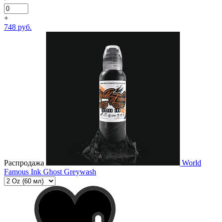
+
748 руб.
Распродажа
World
Famous Ink Ghost Greywash