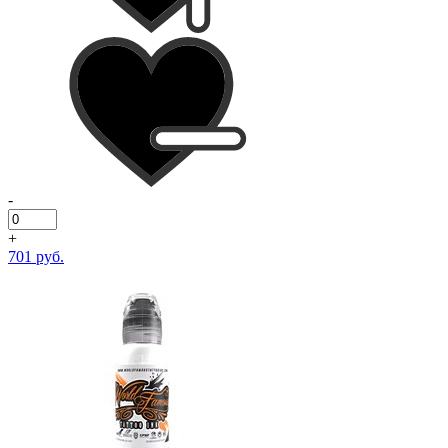
-
+
701 руб.