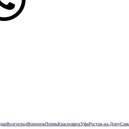
дар
Волгоград
Воронеж
Пермь
Красноярск
Уфа
Ростов-на-Дону
Сам