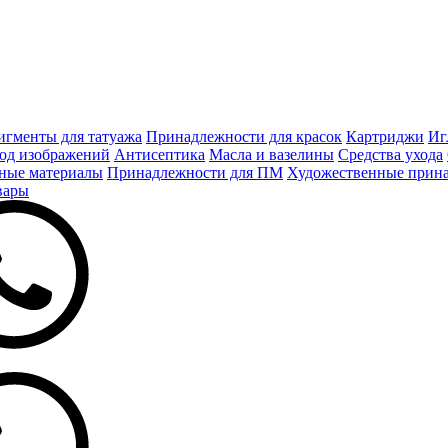
игменты для татуажа
Принадлежности для красок
Картриджи
Иг
од изображений
Антисептика
Масла и вазелины
Средства ухода
ные материалы
Принадлежности для ПМ
Художественные прин
вары