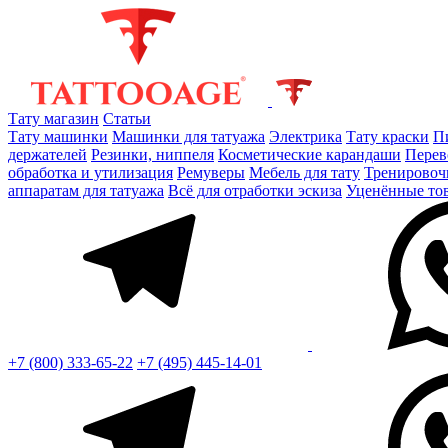
Тату магазин
Статьи
Тату машинки
Машинки для татуажа
Электрика
Тату краски
П
держателей
Резинки, ниппеля
Косметические карандаши
Перев
обработка и утилизация
Ремуверы
Мебель для тату
Тренировоч
аппаратам для татуажа
Всё для отработки эскиза
Уценённые то
+7 (800) 333-65-22
+7 (495) 445-14-01