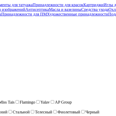
менты для татуажа
Принадлежности для красок
Картриджи
Иглы д
д изображений
Антисептика
Масла и вазелины
Средства ухода
Охл
ы
Принадлежности для ПМ
Художественные принадлежности
Под
Miss Tais
Flamingo
Yalav
AP Group
иний
Стальной
Телесный
Фиолетовый
Черный