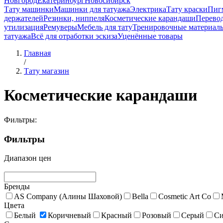
Новгород
Екатеринбург
Новосибирск
Тату машинки
Машинки для татуажа
Электрика
Тату краски
Пиг
держателей
Резинки, ниппеля
Косметические карандаши
Перево
утилизация
Ремуверы
Мебель для тату
Тренировочные материал
татуажа
Всё для отработки эскиза
Уценённые товары
Главная
/
Тату магазин
Косметические карандаши
Фильтры:
Фильтры
Диапазон цен
Бренды
AS Company (Алины Шаховой)
Bella
Cosmetic Art Co
Цвета
Белый
Коричневый
Красный
Розовый
Серый
С