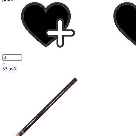
-
+
53 руб.