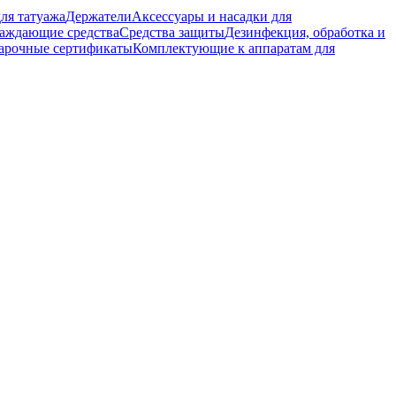
ля татуажа
Держатели
Аксессуары и насадки для
аждающие средства
Средства защиты
Дезинфекция, обработка и
арочные сертификаты
Комплектующие к аппаратам для