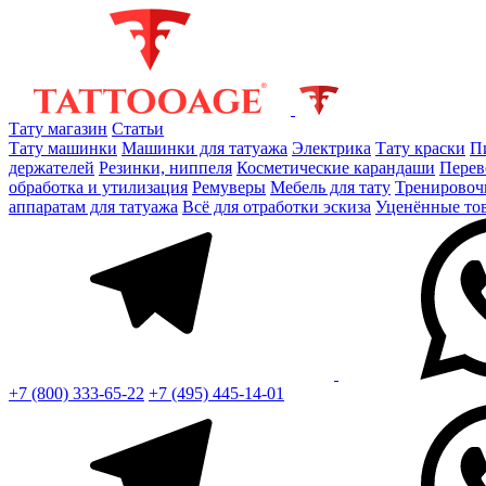
Тату магазин
Статьи
Тату машинки
Машинки для татуажа
Электрика
Тату краски
П
держателей
Резинки, ниппеля
Косметические карандаши
Перев
обработка и утилизация
Ремуверы
Мебель для тату
Тренировоч
аппаратам для татуажа
Всё для отработки эскиза
Уценённые то
+7 (800) 333-65-22
+7 (495) 445-14-01