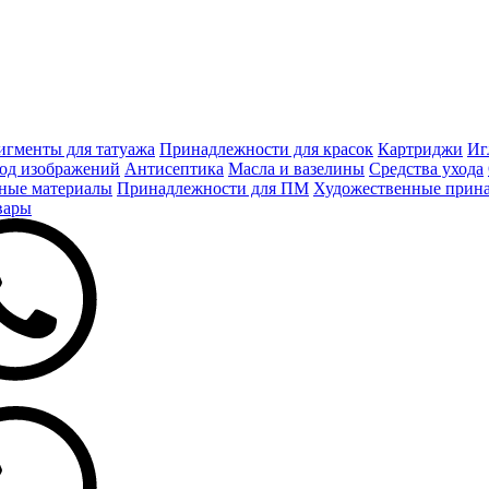
игменты для татуажа
Принадлежности для красок
Картриджи
Иг
од изображений
Антисептика
Масла и вазелины
Средства ухода
ные материалы
Принадлежности для ПМ
Художественные прин
вары