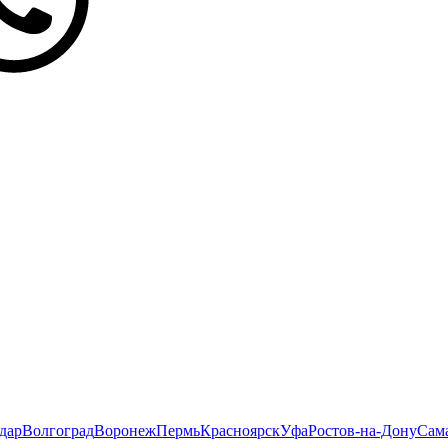
дар
Волгоград
Воронеж
Пермь
Красноярск
Уфа
Ростов-на-Дону
Сам