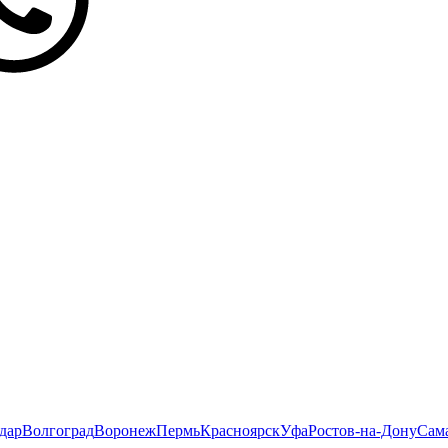
дар
Волгоград
Воронеж
Пермь
Красноярск
Уфа
Ростов-на-Дону
Сам