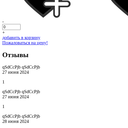
-
+
добавить в корзину
Пожаловаться на цену!
Отзывы
qSdCcPjb qSdCcPjb
27 июня 2024
1
qSdCcPjb qSdCcPjb
27 июня 2024
1
qSdCcPjb qSdCcPjb
28 июня 2024