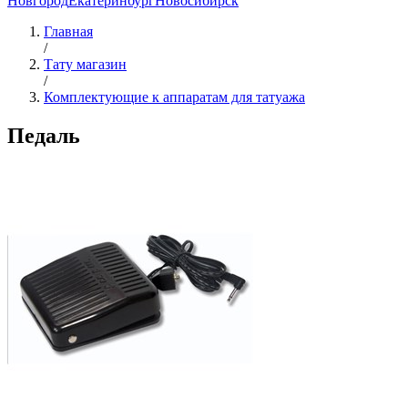
Новгород
Екатеринбург
Новосибирск
Главная
/
Тату магазин
/
Комплектующие к аппаратам для татуажа
Педаль