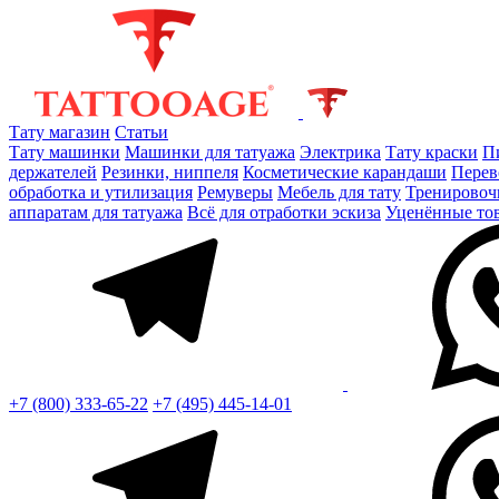
Тату магазин
Статьи
Тату машинки
Машинки для татуажа
Электрика
Тату краски
П
держателей
Резинки, ниппеля
Косметические карандаши
Перев
обработка и утилизация
Ремуверы
Мебель для тату
Тренировоч
аппаратам для татуажа
Всё для отработки эскиза
Уценённые то
+7 (800) 333-65-22
+7 (495) 445-14-01